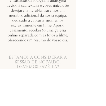
entusiastas da fotografia analógica
devido à sua textura e cores únicas. Se
desejarem incluí-la, traremos um
membro adicional da nossa equipa,
dedicado a capturar momentos
exclusivamente em filme. Após o
casamento, receberão uma galeria
online separada com as fotos a filme,
oferecendo um resumo do vosso dia.
ESTAMOS A CONSIDERAR A
SESSÃO DE NOIVADO,
DEVEMOS FAZÊ-LA?
A sessão de noivado é uma experiência
que recomendamos vivamente aos
nossos casais. Representa uma
oportunidade única de nos conhecermos
pessoalmente antes do grande dia e de os
fazer sentir mais à vontade à frente das
câmaras.
Desta forma, no dia do casamento, já