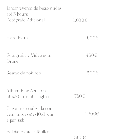
Jantar/evento de boas-vindas
até 3 hours
Fotógrafo Adicional
1.600€
Hora Extra
800€
Fotografia e Vídeo com
450€
Drone
Sessão de noivado
500€
Album Fine Art com
750€
30x30cm e 50 páginas
Caixa personalizada com
1.200€
cem impressões10x15cm
e pen usb
Edição Express 15 dias
300€